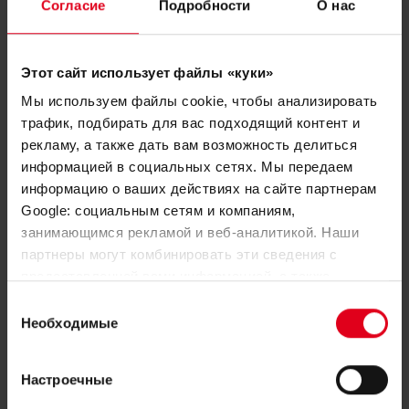
Ознакомьтесь с нашими техническими
Согласие
Подробности
О нас
решениями
Этот сайт использует файлы «куки»
Мы используем файлы cookie, чтобы анализировать
трафик, подбирать для вас подходящий контент и
рекламу, а также дать вам возможность делиться
информацией в социальных сетях. Мы передаем
информацию о ваших действиях на сайте партнерам
Google: социальным сетям и компаниям,
занимающимся рекламой и веб-аналитикой. Наши
партнеры могут комбинировать эти сведения с
предоставленной вами информацией, а также
данными, которые они получили при использовании
Выбор
вами их сервисов.
Необходимые
согласия
Модульные тепловые пункты
Настроечные