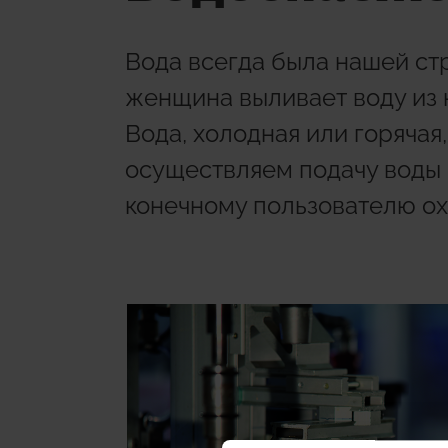
газоснабжения, кондиционирования
и технические решения для учёта
и систем.
воздуха в помещениях и управления
тепловой энергии.
тепловой энергией.
Вода всегда была нашей стр
женщина выливает воду из 
Giacomin
Вода, холодная или горячая
Сертифик
осуществляем подачу воды
конечному пользователю ох