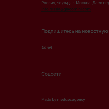
Россия, 107045, г. Москва, Даев пер.
info.russia@giacomini.com
Подпишитесь на новостную р
Соцсети
Made by
meduse.agency