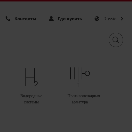
Контакты
Где купить
Russia
огическая устойчивость
omini APP Catalog
Газоснабжение
Водородные
Противопожарная
ификаты
раммы для проектирования
системы
арматура
Возобновляемые
источники
кты во всём мире