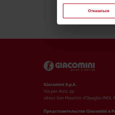
Отказаться
Giacomini S.p.A.
Via per Alzo, 39
28017 San Maurizio d’Opaglio (NO), I
Представительство Giacomini в Р