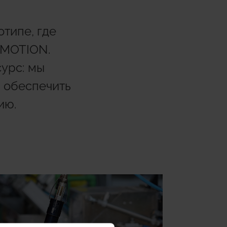
 системы
Hydrogen Systems
типе, где
-MOTION.
Противопожарная
ние
арматура
сурс: мы
 обеспечить
ию.