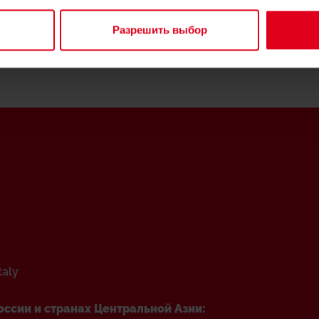
Разрешить выбор
taly
оссии и странах Центральной Азии: