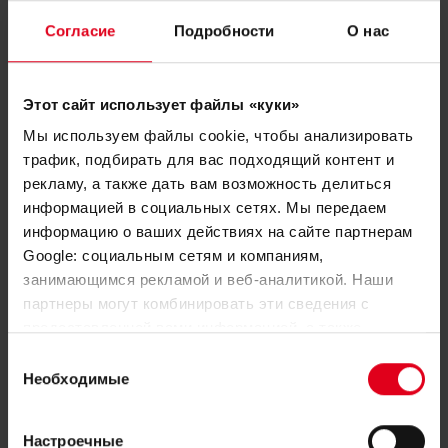
Узнайте больше
Согласие
Подробности
О нас
Этот сайт использует файлы «куки»
Мы используем файлы cookie, чтобы анализировать
трафик, подбирать для вас подходящий контент и
рекламу, а также дать вам возможность делиться
информацией в социальных сетях. Мы передаем
информацию о ваших действиях на сайте партнерам
Google: социальным сетям и компаниям,
занимающимся рекламой и веб-аналитикой. Наши
партнеры могут комбинировать эти сведения с
предоставленной вами информацией, а также
данными, которые они получили при использовании
Выбор
Динамические термостатические
вами их сервисов.
Необходимые
согласия
клапаны серии DB
Настроечные