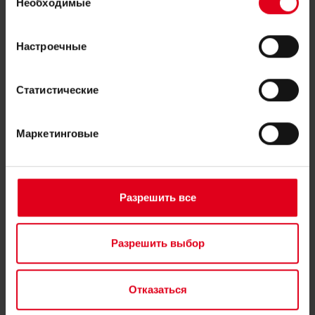
вами их сервисов.
Необходимые
согласия
Настроечные
Статистические
GK Classic and Super Classic
Маркетинговые
Разрешить все
Разрешить выбор
Отказаться