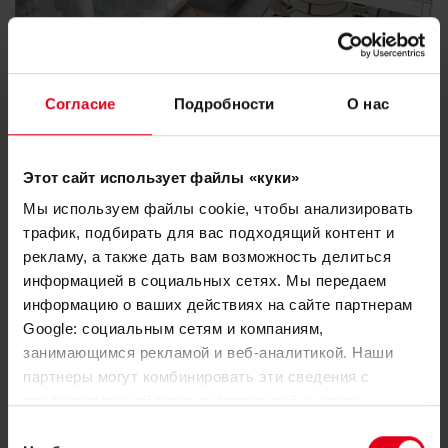
Согласие
Подробности
О нас
Этот сайт использует файлы «куки»
Мы используем файлы cookie, чтобы анализировать
Узнайте больше
трафик, подбирать для вас подходящий контент и
рекламу, а также дать вам возможность делиться
информацией в социальных сетях. Мы передаем
информацию о ваших действиях на сайте партнерам
Google: социальным сетям и компаниям,
занимающимся рекламой и веб-аналитикой. Наши
партнеры могут комбинировать эти сведения с
предоставленной вами информацией, а также
данными, которые они получили при использовании
Выбор