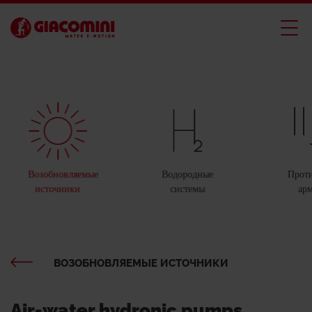
Возобновляемые
Водородные
Прот
источники
системы
ар
ВОЗОБНОВЛЯЕМЫЕ ИСТОЧНИКИ
Air-water hydronic pumps