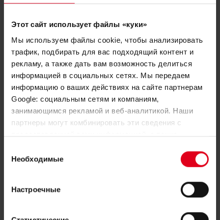
Find out more about our outstanding
solutions
Этот сайт использует файлы «куки»
Мы используем файлы cookie, чтобы анализировать
трафик, подбирать для вас подходящий контент и
рекламу, а также дать вам возможность делиться
информацией в социальных сетях. Мы передаем
информацию о ваших действиях на сайте партнерам
Google: социальным сетям и компаниям,
занимающимся рекламой и веб-аналитикой. Наши
партнеры могут комбинировать эти сведения с
предоставленной вами информацией, а также
данными, которые они получили при использовании
Выбор
вами их сервисов.
Необходимые
согласия
Настроечные
Monobloc heat pump
Статистические