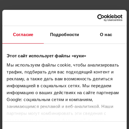
Отдел по работе с проектными
и строительными
Согласие
Подробности
О нас
организациями
Этот сайт использует файлы «куки»
Мы используем файлы cookie, чтобы анализировать
трафик, подбирать для вас подходящий контент и
рекламу, а также дать вам возможность делиться
информацией в социальных сетях. Мы передаем
информацию о ваших действиях на сайте партнерам
Google: социальным сетям и компаниям,
занимающимся рекламой и веб-аналитикой. Наши
партнеры могут комбинировать эти сведения с
Сергей Поздняков
предоставленной вами информацией, а также
данными, которые они получили при использовании
Выбор