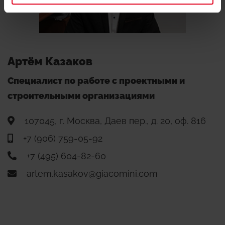
Артём Казаков
Специалист по работе с проектными и
строительными организациями
107045, г. Москва, Даев пер., д. 20, оф. 816
+7 (906) 759-05-92
+7 (495) 604-82-60
artem.kasakov@giacomini.com