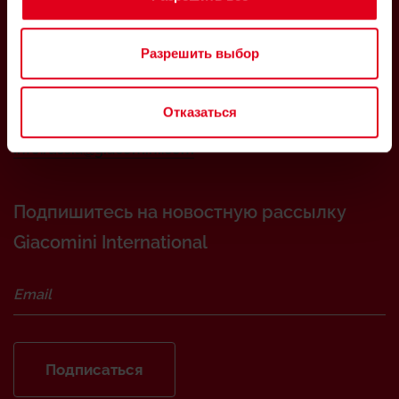
Via per Alzo, 39
28017 San Maurizio d’Opaglio (NO), Italy
Разрешить выбор
Представительство Giacomini в России и странах
Центральной Азии:
Отказаться
Россия, 107045, г. Москва, Даев пер., д. 20, оф. 816
info.russia@giacomini.com
Подпишитесь на новостную рассылку
Giacomini International
Подписаться