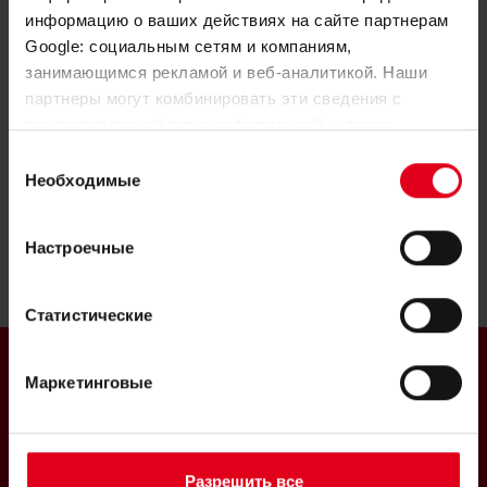
дистрибьюторов Giacomini
.
информацию о ваших действиях на сайте партнерам
Google: социальным сетям и компаниям,
занимающимся рекламой и веб-аналитикой. Наши
партнеры могут комбинировать эти сведения с
предоставленной вами информацией, а также
данными, которые они получили при использовании
Выбор
вами их сервисов.
Необходимые
согласия
Настроечные
Статистические
Маркетинговые
Giacomini S.p.A.
Разрешить все