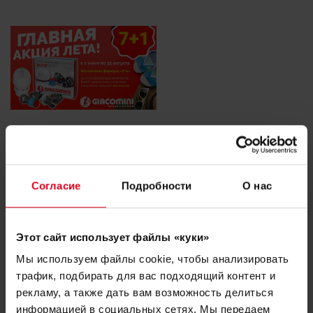
Согласие
Подробности
О нас
И в этот раз акция пройдет в течение всех
летних месяцев и по «улучшенной формуле»
7+1: за 7 приобретенных комплектов R470F
Этот сайт использует файлы «куки»
одного типа, 1 комплект покупатель получает
Мы используем файлы cookie, чтобы анализировать
бесплатно.
трафик, подбирать для вас подходящий контент и
рекламу, а также дать вам возможность делиться
Комплекты можно приобрести у
официальных
информацией в социальных сетях. Мы передаем