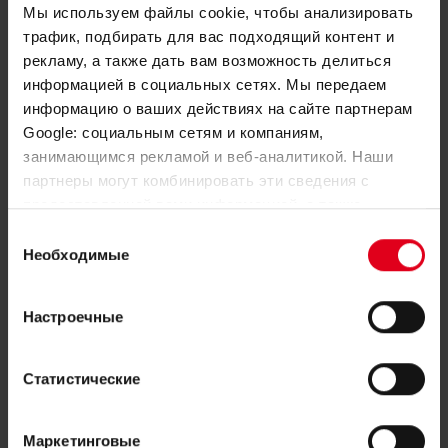
Мы используем файлы cookie, чтобы анализировать
промежуточным слоем, а сама труба стала
трафик, подбирать для вас подходящий контент и
пятислойной. Такое решение позволяет
рекламу, а также дать вам возможность делиться
защитить антикислородный барьер от
информацией в социальных сетях. Мы передаем
информацию о ваших действиях на сайте партнерам
внешних механических воздействий, облегчая
Google: социальным сетям и компаниям,
монтаж, хранение и погрузочно-разгрузочные
занимающимся рекламой и веб-аналитикой. Наши
операции.
партнеры могут комбинировать эти сведения с
предоставленной вами информацией, а также
данными, которые они получили при использовании
Выбор
вами их сервисов.
Необходимые
согласия
В рамках усовершенствований, связанных с
Настроечные
производственными мощностями, компания
Giacomini запускает производство новой
Статистические
трубы из сшитого полиэтилена PEX.
Особенность трубы в том, что
Маркетинговые