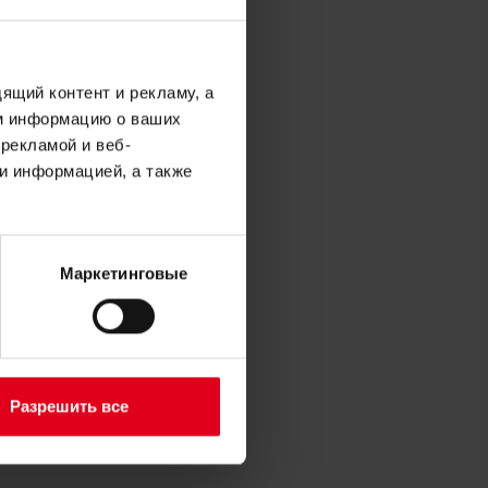
ану и
ящий контент и рекламу, а
йся верхней
м информацию о ваших
рекламой и веб-
и информацией, а также
Маркетинговые
лением
Разрешить все