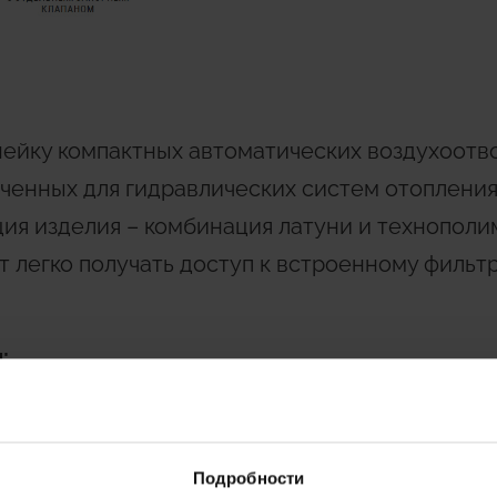
нейку компактных автоматических воздухоотв
ченных для гидравлических систем отопления
ия изделия – комбинация латуни и технополи
 легко получать доступ к встроенному фильтр
:
тки рабочей среды - для увеличения ресурса 
Подробности