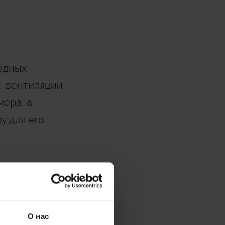
одных
, вентиляции
мера, а
у для его
и
О нас