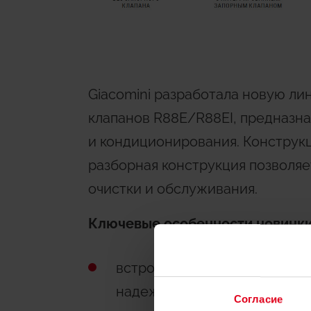
Giacomini разработала новую ли
клапанов R88E/R88EI, предназна
и кондиционирования. Конструкц
разборная конструкция позволяет
очистки и обслуживания.
Ключевые особенности новинки
встроенный фильтр для очис
надежности
Согласие