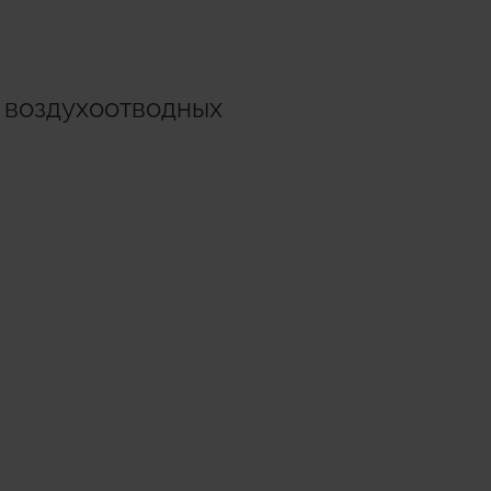
 системы
Hydrogen Systems
х воздухоотводных
Противопожарная
ние
арматура