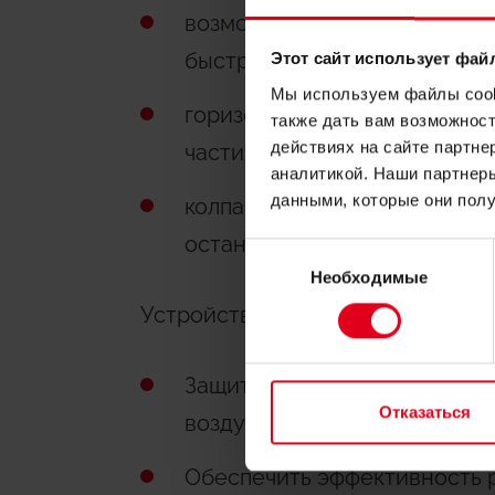
возможность обслуживания б
быстросборной конструкци
Этот сайт использует фай
Мы используем файлы cooki
горизонтальный выпуск воз
также дать вам возможнос
действиях на сайте партне
части клапана
аналитикой. Наши партнеры
данными, которые они полу
колпачок с гигроскопическо
останавливает протечку.
Выбор
Необходимые
согласия
Устройства решают две важнейш
Защитить гидравлическую с
Отказаться
воздуха.
Обеспечить эффективность 