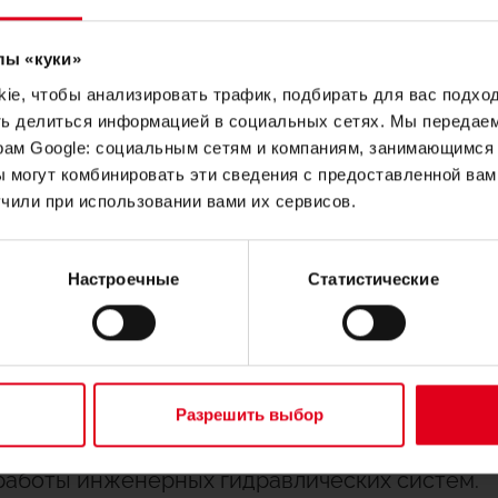
ез опорожнения - благодаря запорному клап
и
лы «куки»
e, чтобы анализировать трафик, подбирать для вас подход
духа с регулируемым положением – вращающе
ть делиться информацией в социальных сетях. Мы передае
рам Google: социальным сетям и компаниям, занимающимся 
 могут комбинировать эти сведения с предоставленной вам
чили при использовании вами их сервисов.
й прокладкой – при намокании автоматически
Настроечные
Статистические
ие задачи:
истему от неисправностей, вызываемых скоп
Разрешить выбор
работы инженерных гидравлических систем.