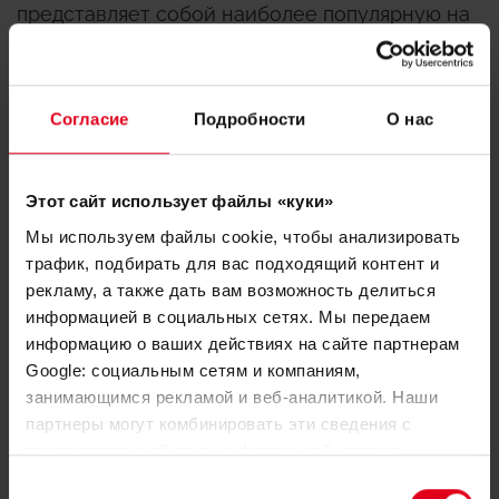
представляет собой наиболее популярную на
нашем рынке конструкцию коллекторов для
водоснабжения: сборные блоки на 2, 3 или 4
отвода, корпус никелированный, отводы на
Согласие
Подробности
О нас
3/4” с евроконусом. Размеры коллекторов ¾”
или 1”, расстояние между отводами
Этот сайт использует файлы «куки»
«универсальные» 40 мм. Рукоятки вентилей
Мы используем файлы cookie, чтобы анализировать
белого цвета с двухсторонними – красно-
трафик, подбирать для вас подходящий контент и
синими дисками и с вставками с
рекламу, а также дать вам возможность делиться
обозначением сантехнических приборов, что
информацией в социальных сетях. Мы передаем
информацию о ваших действиях на сайте партнерам
позволяет идентифицировать коллекторы на
Google: социальным сетям и компаниям,
горячую и холодную воду.
занимающимся рекламой и веб-аналитикой. Наши
партнеры могут комбинировать эти сведения с
Несмотря на стандартность и «типичность»
предоставленной вами информацией, а также
изделия, производитель Giacomini и здесь
данными, которые они получили при использовании
Выбор