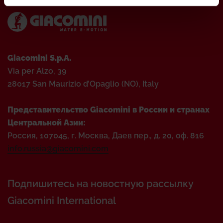
Giacomini S.p.A.
Via per Alzo, 39
28017 San Maurizio d’Opaglio (NO), Italy
Представительство Giacomini в России и странах
Центральной Азии:
Россия, 107045, г. Москва, Даев пер., д. 20, оф. 816
info.russia@giacomini.com
Подпишитесь на новостную рассылку
Giacomini International