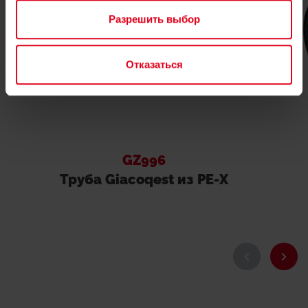
Разрешить выбор
Отказаться
GZ996
Труба Giacoqest из PE-X