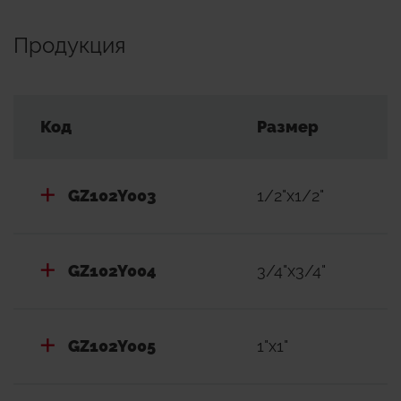
Продукция
Код
Размер
GZ102Y003
1/2"x1/2"
GZ102Y004
3/4"x3/4"
GZ102Y005
1"x1"