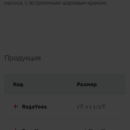
насоса, с встроенным шаровым краном.
Продукция
Код
Размер
R252Y001
1"F x 1 1/2"F