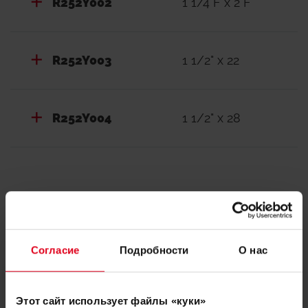
R252Y002
1 1/4"F x 2"F
R252Y003
1 1/2" x 22
R252Y004
1 1/2" x 28
Документация
Согласие
Подробности
О нас
Декларации о
Этот сайт использует файлы «куки»