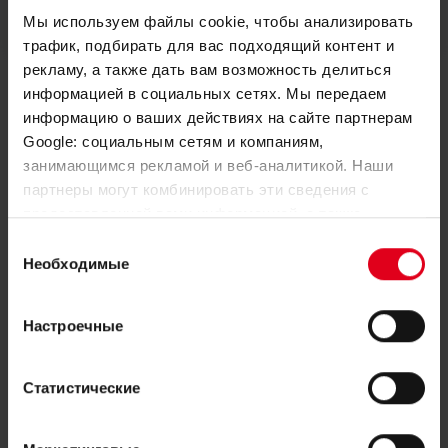
соответствии
Мы используем файлы cookie, чтобы анализировать
трафик, подбирать для вас подходящий контент и
рекламу, а также дать вам возможность делиться
информацией в социальных сетях. Мы передаем
информацию о ваших действиях на сайте партнерам
Google: социальным сетям и компаниям,
занимающимся рекламой и веб-аналитикой. Наши
партнеры могут комбинировать эти сведения с
Нужна помощь с R252?
предоставленной вами информацией, а также
данными, которые они получили при использовании
Выбор
вами их сервисов.
Необходимые
Если вам нужна дополнительная информация
согласия
о каком-либо продукте, пожалуйста,
Настроечные
свяжитесь с нашими местными сотрудниками
Статистические
Связаться с консультантом Giacomini