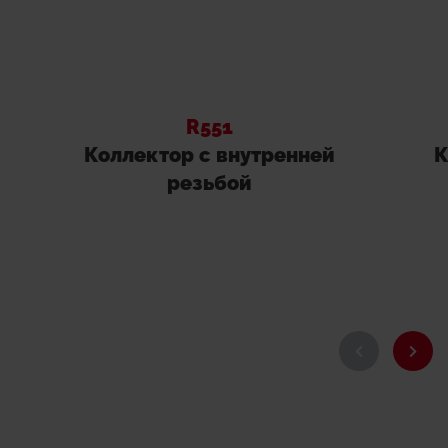
R551
Коллектор с внутренней
К
резьбой