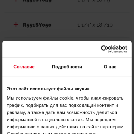
R551SY050
1 1/4" x 18 /10
R551SY051
1 1/4" x 18 /11
Согласие
Подробности
О нас
R551SY052
1 1/4" x 18 /12
Этот сайт использует файлы «куки»
Мы используем файлы cookie, чтобы анализировать
для подсоединения трубы использовать адаптеры
трафик, подбирать для вас подходящий контент и
base 18 R178, R179, R179M
рекламу, а также дать вам возможность делиться
соединение евроконус
информацией в социальных сетях. Мы передаем
информацию о ваших действиях на сайте партнерам
Google: социальным сетям и компаниям,