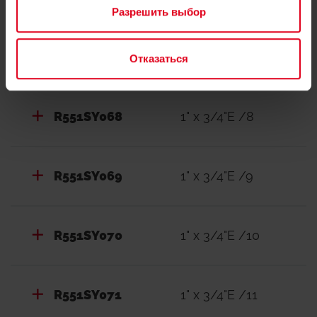
Разрешить выбор
R551SY067
1" x 3/4"E /7
Отказаться
R551SY068
1" x 3/4"E /8
R551SY069
1" x 3/4"E /9
R551SY070
1" x 3/4"E /10
R551SY071
1" x 3/4"E /11