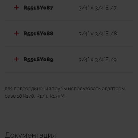
R551SY087
3/4" x 3/4"E /7
R551SY088
3/4" x 3/4"E /8
R551SY089
3/4" x 3/4"E /9
для подсоединения трубы использовать адаптеры
base 18 R178, R179, R179M
Документация